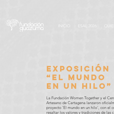
INICIO
ESAL 2026
QUI
EXPOSICIÓN
“EL MUNDO
EN UN HILO”
La Fundación Women Together y el Cen
Artesano de Cartagena lanzaron oficial
proyecto 'El mundo en un hilo', con el 
resaltar los valores y tradiciones de las c