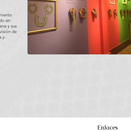
lemento
ndo en
ena y sus
visión de
s y
Enlaces